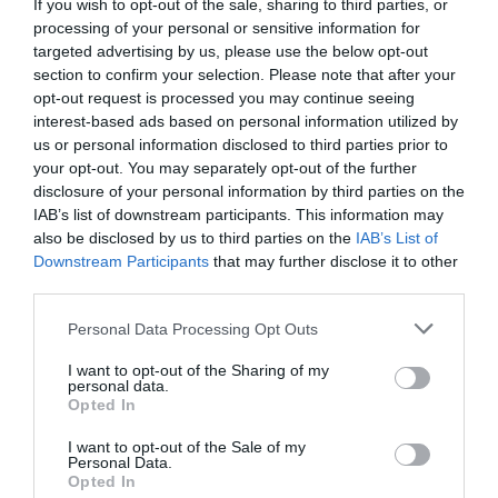
τους τελευταίους μήνες η αγορά των mobile
If you wish to opt-out of the sale, sharing to third parties, or
processing of your personal or sensitive information for
applications και στην κυπριακή αγορά και είναι έτοιμος
targeted advertising by us, please use the below opt-out
να προάγει νέες επιχειρηματικές ιδέες, να παράσχει
section to confirm your selection. Please note that after your
τεχνογνωσία και να βοηθήσει καινοτόμα
opt-out request is processed you may continue seeing
interest-based ads based on personal information utilized by
επιχειρηματικά σχήματα να βρουν διέξοδο στην
us or personal information disclosed to third parties prior to
παγκόσμια αγορά», ανέφερε στο κάλεσμα του προς τα
your opt-out. You may separately opt-out of the further
δυνητικά μέλη του ΣΕΚΕΕ στην Κύπρο, ο κ.
disclosure of your personal information by third parties on the
IAB’s list of downstream participants. This information may
Παπαδημητρακόπουλος, προσθέτοντας ότι «ο
also be disclosed by us to third parties on the
IAB’s List of
συγκεκριμένος Σύνδεσμος ξεφεύγει από τα μέχρι
Downstream Participants
that may further disclose it to other
τώρα δεδομένα άλλων ελληνικών Συνδέσμων, καθώς
third parties.
το πεδίο δράσης του δεν περιορίζεται στην ελληνική
Personal Data Processing Opt Outs
επικράτεια, αλλά στηρίζεται στην τεχνολογική
I want to opt-out of the Sharing of my
καινοτομία που απευθύνεται στην παγκόσμια αγορά».
personal data.
Ο ΣΕΚΕΕ συμμετείχε και στον εκθεσιακό χώρο του
Opted In
Συνεδρίου με περίπτερο, όπου οι επισκέπτες είχαν την
I want to opt-out of the Sale of my
Personal Data.
ευκαιρία να ενημερωθούν για τη δράση και τη
Opted In