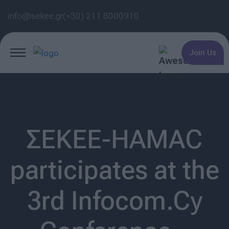
info@sekee.gr
(+30) 211 8000910
Join Us
ΣΕΚΕΕ-HAMAC
participates at the
3rd Infocom.Cy